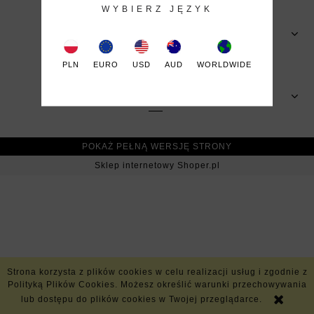
WYBIERZ JĘZYK
MOJE KONTO
PLN
EURO
USD
AUD
WORLDWIDE
INFORMACJE
POKAŻ PEŁNĄ WERSJĘ STRONY
Sklep internetowy Shoper.pl
Strona korzysta z plików cookies w celu realizacji usług i zgodnie z
Polityką Plików Cookies. Możesz określić warunki przechowywania
lub dostępu do plików cookies w Twojej przeglądarce.