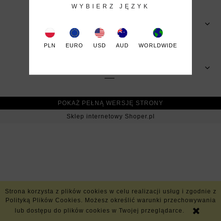
WYBIERZ JĘZYK
MOJE KONTO
PLN
EURO
USD
AUD
WORLDWIDE
INFORMACJE
POKAŻ PEŁNĄ WERSJĘ STRONY
Sklep internetowy Shoper.pl
Strona korzysta z plików cookies w celu realizacji usług i zgodnie z
Polityką Plików Cookies. Możesz określić warunki przechowywania
lub dostępu do plików cookies w Twojej przeglądarce.