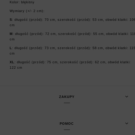
Kolor: błękitny
Wymiary (+/- 2 cm):
S
: długość (przód): 70 cm, szerokość (przód): 53 cm, obwód klatki: 10
cm
M
: długość (przód): 72 cm, szerokość (przód): 55 cm, obwód klatki: 11
cm
L
: długość (przód): 73 cm, szerokość (przód): 58 cm, obwód klatki: 11
cm
XL
: długość (przód): 75 cm, szerokość (przód): 62 cm, obwód klatki:
122 cm
ZAKUPY
POMOC