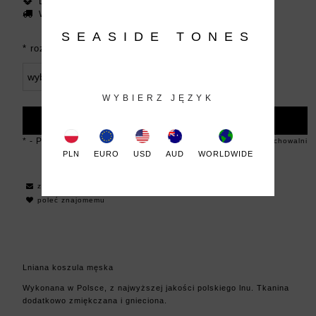
Dostępność:
dostępne
Wysyłka w:
24 godziny
SEASIDE TONES
*
rozmiar:
WYBIERZ JĘZYK
DO KOSZYKA
*
- Pole wymagane
dodaj do przechowalni
PLN
EURO
USD
AUD
WORLDWIDE
zapytaj o produkt
poleć znajomemu
Lniana koszula męska
Wykonana w Polsce, z najwyższej jakości polskiego lnu. Tkanina
dodatkowo zmiękczana i gnieciona.