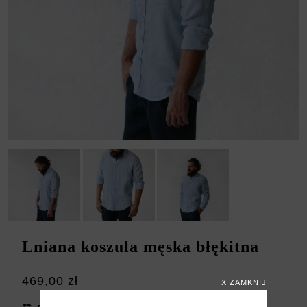
Lniana koszula męska błękitna
469,00 zł
X ZAMKNIJ