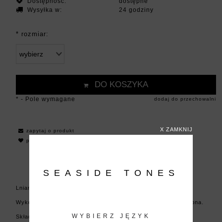
Dostępność:
dostępne
Wysyłka w:
24 godziny
*
rozmiar:
DO KOSZYKA
*
- Pole wymagane
dodaj do przechowalni
X ZAMKNIJ
zapytaj o produkt
poleć znajomemu
SEASIDE TONES
Lniana koszula w niebieskie pasy.
Wykonana w Polsce. Tkanina dodatkowo zmiękczona i gnieciona.
WYBIERZ JĘZYK
Skład: 100% len