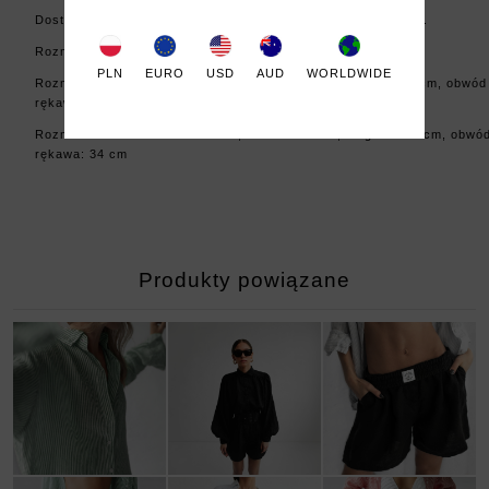
Dostępna także w wersjach:
brązowe pasy
i
czerwone pasy
.
Rozmiary:
PLN
EURO
USD
AUD
WORLDWIDE
Rozmiar S/M: szerokość: 60cm, obwód: 120cm, długość: 74 cm, obwód
rękawa: 32 cm
Rozmiar L/XL: szerokość: 70cm, obwód: 140cm, długość: 77 cm, obwó
rękawa: 34 cm
Produkty powiązane