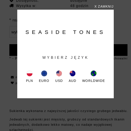
Dostępność:
dostępne
Wysyłka w:
48 godzin
X ZAMKNIJ
*
rozmiar:
SEASIDE TONES
DO KOSZYKA
WYBIERZ JĘZYK
*
- Pole wymagane
dodaj do przechowalni
zapytaj o produkt
PLN
EURO
USD
AUD
WORLDWIDE
poleć znajomemu
Sukienka wykonana z najwyższej jakości czystego grubego jedwabiu.
Jedwab tej sukienki jest mięsisty, grubszy od standardowych tkanin
jedwabnych, dodatkowo lekko matowy, co nadaje wyjątkowej
szlachetności.